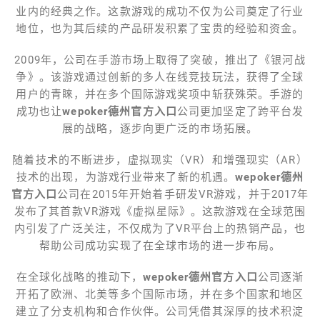
业内的经典之作。这款游戏的成功不仅为公司奠定了行业
地位，也为其后续的产品研发积累了宝贵的经验和资金。
2009年，公司在手游市场上取得了突破，推出了《银河战
争》。该游戏通过创新的多人在线竞技玩法，获得了全球
用户的青睐，并在多个国际游戏奖项中斩获殊荣。手游的
成功也让
wepoker德州官方入口
公司更加坚定了跨平台发
展的战略，逐步向更广泛的市场拓展。
随着技术的不断进步，虚拟现实（VR）和增强现实（AR）
技术的出现，为游戏行业带来了新的机遇。
wepoker德州
官方入口
公司在2015年开始着手研发VR游戏，并于2017年
发布了其首款VR游戏《虚拟星际》。这款游戏在全球范围
内引发了广泛关注，不仅成为了VR平台上的热销产品，也
帮助公司成功实现了在全球市场的进一步布局。
在全球化战略的推动下，
wepoker德州官方入口
公司逐渐
开拓了欧洲、北美等多个国际市场，并在多个国家和地区
建立了分支机构和合作伙伴。公司凭借其深厚的技术积淀