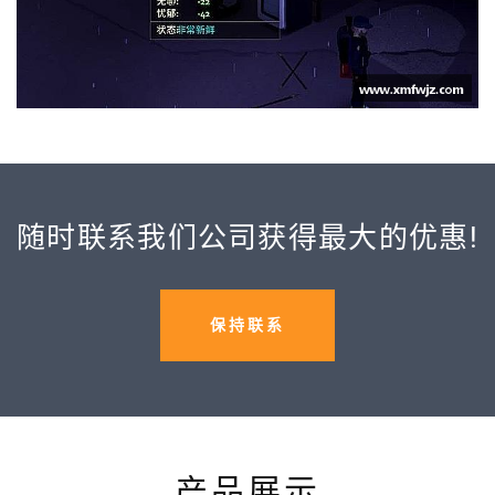
随时联系我们公司获得最大的优惠!
保持联系
产品展示