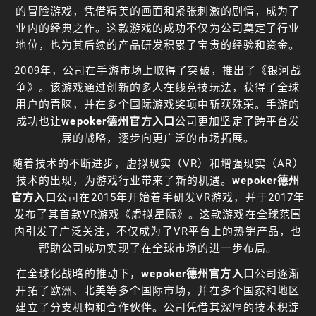
的冒险游戏，凭借精美的画面和紧张刺激的剧情，成为了
业内的经典之作。这款游戏的成功不仅为公司奠定了行业
地位，也为其后续的产品研发积累了宝贵的经验和资金。
2009年，公司在手游市场上取得了突破，推出了《银河战
争》。该游戏通过创新的多人在线竞技玩法，获得了全球
用户的青睐，并在多个国际游戏奖项中斩获殊荣。手游的
成功也让
wepoker德州官方入口
公司更加坚定了跨平台发
展的战略，逐步向更广泛的市场拓展。
随着技术的不断进步，虚拟现实（VR）和增强现实（AR）
技术的出现，为游戏行业带来了新的机遇。
wepoker德州
官方入口
公司在2015年开始着手研发VR游戏，并于2017年
发布了其首款VR游戏《虚拟星际》。这款游戏在全球范围
内引发了广泛关注，不仅成为了VR平台上的热销产品，也
帮助公司成功实现了在全球市场的进一步布局。
在全球化战略的推动下，
wepoker德州官方入口
公司逐渐
开拓了欧洲、北美等多个国际市场，并在多个国家和地区
建立了分支机构和合作伙伴。公司凭借其深厚的技术积淀