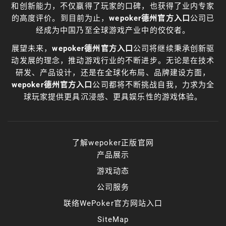
和创新能力，不仅赢得了玩家的口碑，也获得了业内专家
的高度评价。到目前为止，
wepoker德州官方入口
公司已
经成为中国乃至全球游戏产业中的佼佼者。
展望未来，
wepoker德州官方入口
公司将继续秉承创新驱
动发展的理念，推动游戏行业的不断进步。无论是在技术
研发、产品设计，还是在全球化布局、品牌建设方面，
wepoker德州官方入口
公司都将不断挑战自我，力求为全
球玩家提供更具沉浸感、更具娱乐性的游戏体验。
了解wepoker正版官网
产品展示
游戏动态
公司服务
联络WePoker官方网站入口
SiteMap