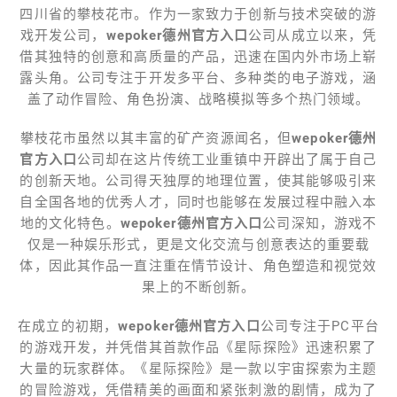
四川省的攀枝花市。作为一家致力于创新与技术突破的游
戏开发公司，
wepoker德州官方入口
公司从成立以来，凭
借其独特的创意和高质量的产品，迅速在国内外市场上崭
露头角。公司专注于开发多平台、多种类的电子游戏，涵
盖了动作冒险、角色扮演、战略模拟等多个热门领域。
攀枝花市虽然以其丰富的矿产资源闻名，但
wepoker德州
官方入口
公司却在这片传统工业重镇中开辟出了属于自己
的创新天地。公司得天独厚的地理位置，使其能够吸引来
自全国各地的优秀人才，同时也能够在发展过程中融入本
地的文化特色。
wepoker德州官方入口
公司深知，游戏不
仅是一种娱乐形式，更是文化交流与创意表达的重要载
体，因此其作品一直注重在情节设计、角色塑造和视觉效
果上的不断创新。
在成立的初期，
wepoker德州官方入口
公司专注于PC平台
的游戏开发，并凭借其首款作品《星际探险》迅速积累了
大量的玩家群体。《星际探险》是一款以宇宙探索为主题
的冒险游戏，凭借精美的画面和紧张刺激的剧情，成为了