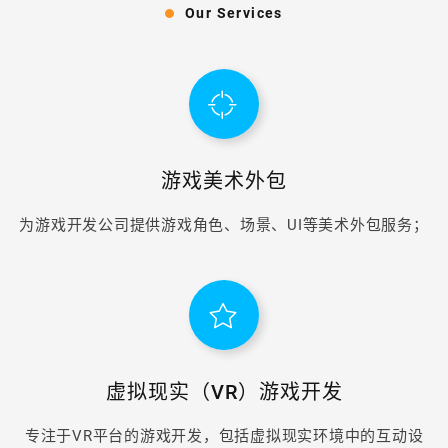
Our Services
游戏美术外包
为游戏开发公司提供游戏角色、场景、UI等美术外包服务；
虚拟现实（VR）游戏开发
专注于VR平台的游戏开发，包括虚拟现实环境中的互动设