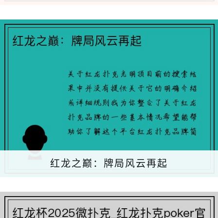
红龙之巅：牌局风云再起