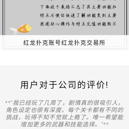
红龙扑克账号红龙扑克交易所
用户对于公司的评价!
“这款游戏的音效和背景音乐做得真棒，完全
**“我已经玩了几周了，剧情真的很吸引人，
这款游戏真是让我上瘾！画面精美，剧情引
虽然游戏体验很棒，但我感觉有些地方的加
能带入其中，尤其是在紧张的战斗中，音效
人入胜，角色设计也很有特色。每次玩都会
载时间稍长，希望后续能够优化。整体还是
角色设定也很有深度。每个关卡都有不同的
提升了整个游戏体验。唯一希望能增加更多
发现新的细节，完全不觉得腻。强烈推荐给
挑战，玩得不知不觉就上瘾了。唯一希望能
非常值得一玩的好游戏！
增加更多的武器和技能选择。”**
喜欢冒险类游戏的朋友！
个性化定制选项。”